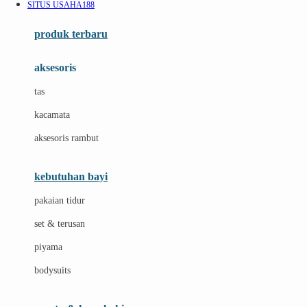
SITUS USAHA188
Azetabio
produk terbaru
B
aksesoris
Baabaasheepz
tas
Babiators
kacamata
Baby Dove
aksesoris rambut
Baby Jogger
Baby Rovega
kebutuhan bayi
Babybee
pakaian tidur
Banana Boat
set & terusan
Banz
piyama
Barbie
bodysuits
Beaba
Beauty Barn