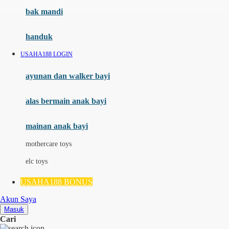
Moby
bak mandi
Momami
handuk
Mothercare
USAHA188 LOGIN
Mustela
ayunan dan walker bayi
My Buddy Tag
My K
alas bermain anak bayi
N
mainan anak bayi
Naif
mothercare toys
Nike
elc toys
Nordic Natural
USAHA188 BONUS
Nuby
Akun Saya
Nuna
Masuk
Cari