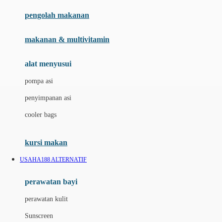
pengolah makanan
Joolz
Jujube
makanan & multivitamin
K
alat menyusui
Kiddycuts
pompa asi
Kumon
penyimpanan asi
L
cooler bags
Leapfrog
kursi makan
Leclerc
USAHA188 ALTERNATIF
Lee Vierra
Lillebaby
perawatan bayi
Little Bird Told Me
perawatan kulit
Little Miss Janis
Sunscreen