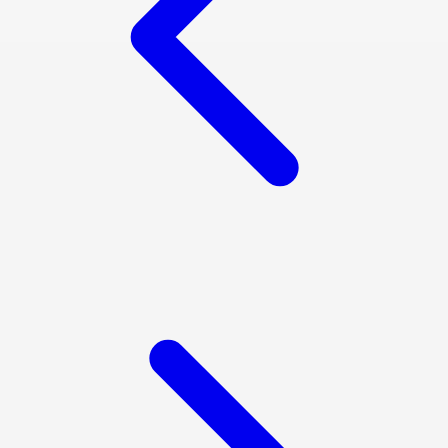
Xootz
Y
Yamatoya
Z
Zaxy
Zoggs
0-9
4Moms
59S